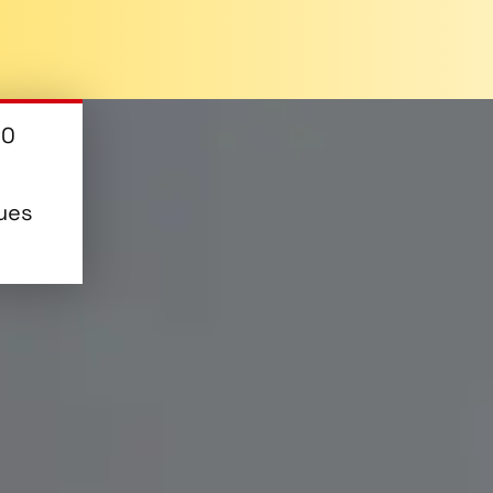
20
ques