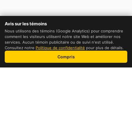
Avis sur les témoins
Nous utilisons des témoins (Google Analytics) pour comprendre
comment les visiteurs utilisent notre site Web et améliorer nos
services. Aucun témoin publicitaire ou de suivi n'est utilisé.
Consultez notre
Politique de confidentialité
pour plus de détails.
Compris
comment ça fonctionne
Processus en 4 étapes
1
Trouver une location
Trouver un point dexpedition