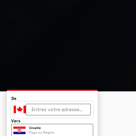
De
Vers
Croatie
Pays ou Region