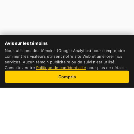
Avis sur les témoins
Nous utilisons des témoins (Google Analytics) pour comprendre
comment les visiteurs utilisent notre site Web et améliorer nos
services. Aucun témoin publicitaire ou de suivi n'est utilisé.
Consultez notre
Politique de confidentialité
pour plus de détails.
Compris
Table of Contents
DHL Cost Comparaison
How to get the cheapest price possible
How pricing is calculated