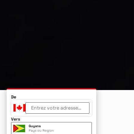
De
Vers
Guyana
Pays ou Region