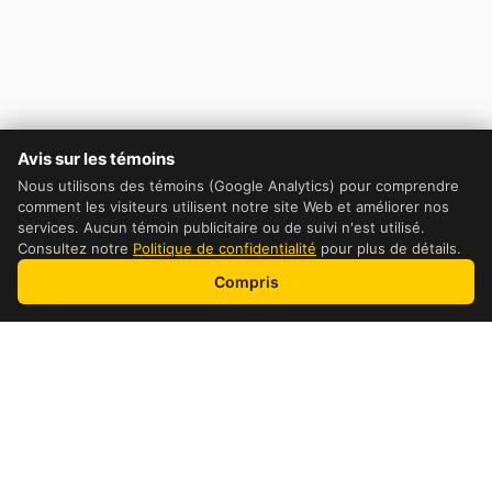
Avis sur les témoins
Nous utilisons des témoins (Google Analytics) pour comprendre
comment les visiteurs utilisent notre site Web et améliorer nos
services. Aucun témoin publicitaire ou de suivi n'est utilisé.
Consultez notre
Politique de confidentialité
pour plus de détails.
Compris
Table of Contents
DHL Cost Comparaison
How to get the cheapest price possible
How pricing is calculated