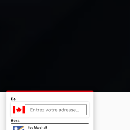
De
Vers
Iles Marshall