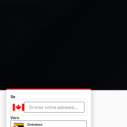
De
Vers
Zimbabwe