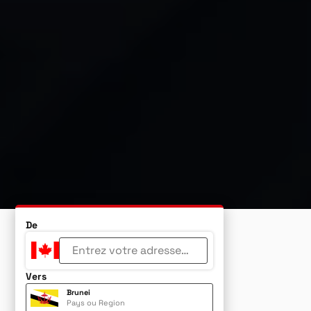
De
Vers
Brunei
Pays ou Region