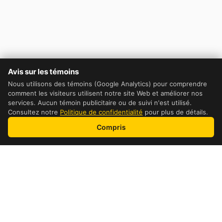
Avis sur les témoins
Nous utilisons des témoins (Google Analytics) pour comprendre
comment les visiteurs utilisent notre site Web et améliorer nos
services. Aucun témoin publicitaire ou de suivi n'est utilisé.
Consultez notre
Politique de confidentialité
pour plus de détails.
Compris
Table of Contents
DHL Cost Comparaison
How to get the cheapest price possible
How pricing is calculated