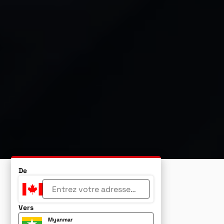
De
Vers
Myanmar