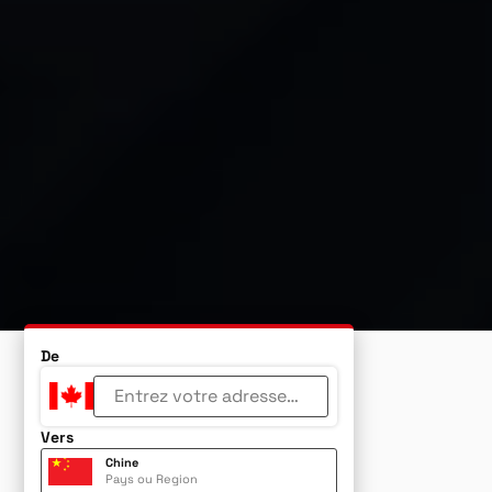
De
Vers
Chine
Pays ou Region