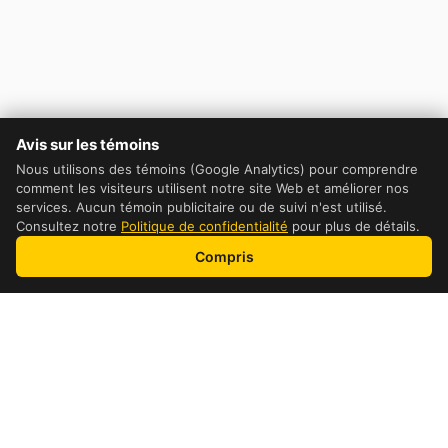
Avis sur les témoins
Nous utilisons des témoins (Google Analytics) pour comprendre
comment les visiteurs utilisent notre site Web et améliorer nos
services. Aucun témoin publicitaire ou de suivi n'est utilisé.
Consultez notre
Politique de confidentialité
pour plus de détails.
Compris
Table of Contents
DHL Cost Comparaison
How to get the cheapest price possible
How pricing is calculated