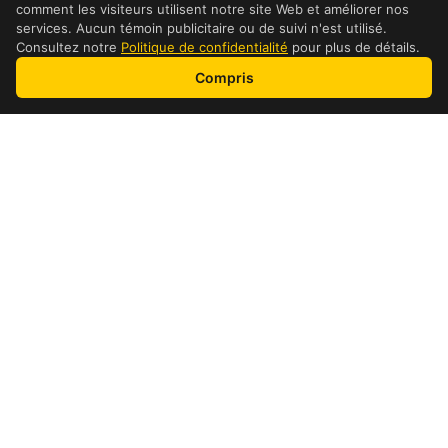
comment les visiteurs utilisent notre site Web et améliorer nos
services. Aucun témoin publicitaire ou de suivi n'est utilisé.
Consultez notre
Politique de confidentialité
pour plus de détails.
Compris
adresse et détails
Détails de l’emplacement
Heures
Lundi:
08:00-23:00
Mardi:
08:00-23:00
Mercredi:
08:00-23:00
Jeudi:
08:00-23:00
Vendredi:
08:00-24:00
Samedi:
08:00-24:00
Dimanche:
08:00-23:00