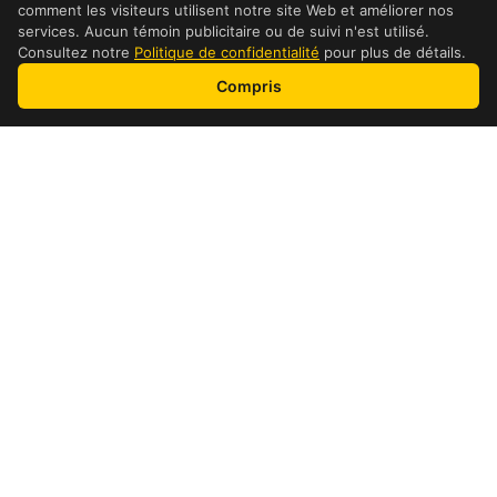
comment les visiteurs utilisent notre site Web et améliorer nos
services. Aucun témoin publicitaire ou de suivi n'est utilisé.
Consultez notre
Politique de confidentialité
pour plus de détails.
Compris
adresse et détails
Détails de l’emplacement
Heures
Lundi:
10:30-21:00 10:30-
Mardi:
21:00 10:30-21:00
Mercredi:
10:30-21:00 10:30-
Jeudi:
21:00 10:30-21:00
Vendredi:
10:30-21:00
Samedi:
Dimanche: