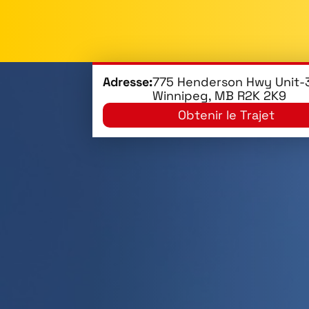
Adresse:
775 Henderson Hwy Unit-3
Winnipeg, MB R2K 2K9
Obtenir le Trajet