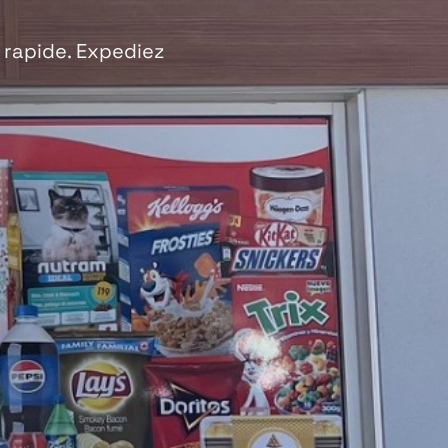
 rapide. Expediez