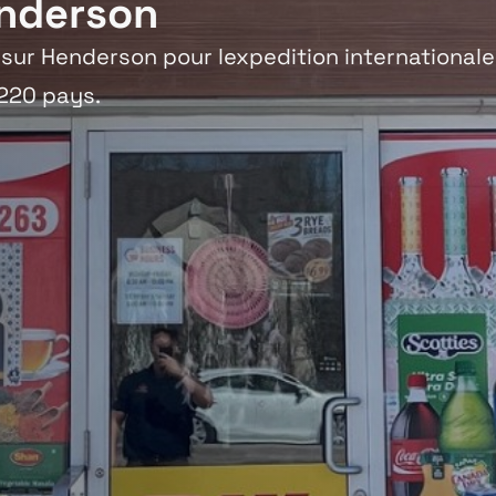
nderson
 sur Henderson pour lexpedition internationale
 220 pays.