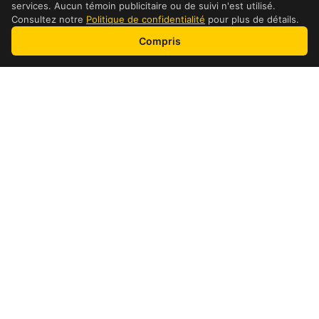
services. Aucun témoin publicitaire ou de suivi n'est utilisé.
Consultez notre
Politique de confidentialité
pour plus de détails.
Compris
adresse et détails
Détails de l’emplacement
Heures
Lundi:
07:30-21:30 07:30-
Mardi:
21:30 07:30-21:30
Mercredi:
07:30-21:30 07:30-
Jeudi:
21:30 08:30-21:30
Vendredi:
09:00-21:00
Samedi:
Dimanche: