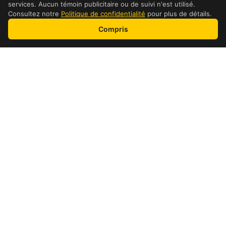
services. Aucun témoin publicitaire ou de suivi n'est utilisé.
Consultez notre
Politique de confidentialité
pour plus de détails.
Compris
adresse et détails
Détails de l’emplacement
Heures
Lundi:
09:00-24:00
Mardi:
09:00-24:00
Mercredi:
09:00-24:00
Jeudi:
09:00-24:00
Vendredi:
09:00-24:00
Samedi:
09:00-24:00
Dimanche:
09:00-24:00