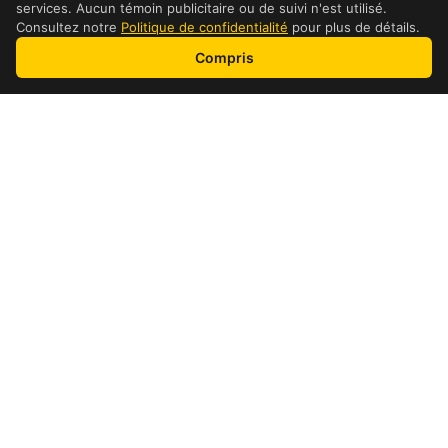
services. Aucun témoin publicitaire ou de suivi n'est utilisé.
Consultez notre
Politique de confidentialité
pour plus de détails.
Compris
adresse et détails
Détails de l’emplacement
Heures
Lundi:
08:00-21:00
Mardi:
08:00-21:00
Mercredi:
08:00-21:00
Jeudi:
08:00-21:00
Vendredi:
08:00-21:00
Samedi:
09:00-21:00
Dimanche:
09:00-21:00