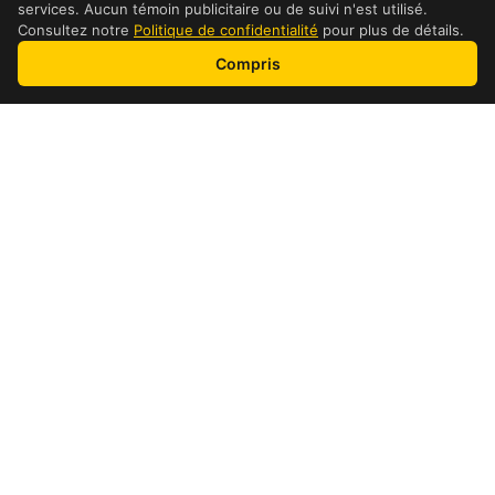
services. Aucun témoin publicitaire ou de suivi n'est utilisé.
Consultez notre
Politique de confidentialité
pour plus de détails.
Compris
adresse et détails
Détails de l’emplacement
Heures
Lundi:
08:00-20:00
Mardi:
08:00-20:00
Mercredi:
08:00-20:00
Jeudi:
08:00-20:00
Vendredi:
08:00-20:00
Samedi:
08:00-20:00
Dimanche:
09:00-17:00